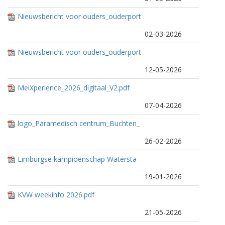
en seksuele opvoeding.pdf
Nieuwsbericht voor ouders_ouderport
aal PO_GGD Zuid-Limburg_groepsvac
02-03-2026
cinaties.pdf
Nieuwsbericht voor ouders_ouderport
aal PO_GGD Zuid-Limburg_Als je kind
12-05-2026
stress heeft_.pdf
MeiXperience_2026_digitaal_V2.pdf
07-04-2026
logo_Paramedisch centrum_Buchten_
standaard (1) (1) (1) (2) (1).pdf
26-02-2026
Limburgse kampioenschap Watersta
mpen.pdf
19-01-2026
KVW weekinfo 2026.pdf
21-05-2026