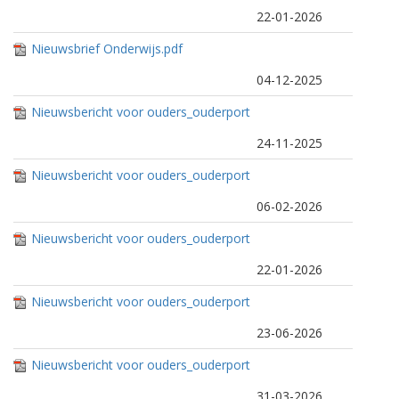
22-01-2026
Nieuwsbrief Onderwijs.pdf
04-12-2025
Nieuwsbericht voor ouders_ouderport
aal_Gezond(er) door de feestmaand.p
24-11-2025
df
Nieuwsbericht voor ouders_ouderport
aal PO_Slapen en Nachtrust (1).pdf
06-02-2026
Nieuwsbericht voor ouders_ouderport
aal PO_Opvoedtips.pdf
22-01-2026
Nieuwsbericht voor ouders_ouderport
aal PO_GGD Zuid-Limburg_zonbesche
23-06-2026
rming.pdf
Nieuwsbericht voor ouders_ouderport
aal PO_GGD Zuid-Limburg_relationele
31-03-2026